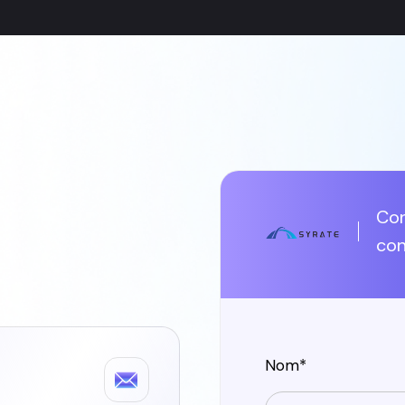
Con
con
Nom*