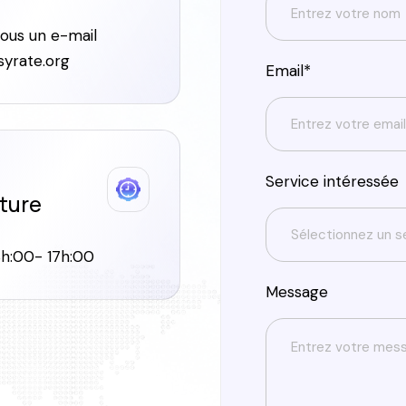
ous un e-mail
yrate.org
Email*
Service intéressée
ture
Sélectionnez un s
8h:00- 17h:00
Message