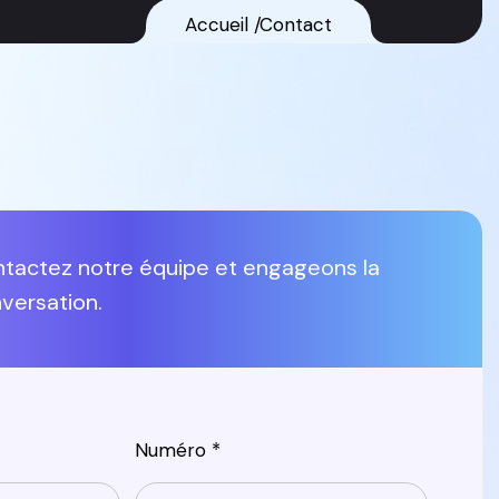
Accueil
Contact
tactez notre équipe et engageons la
versation.
Numéro *