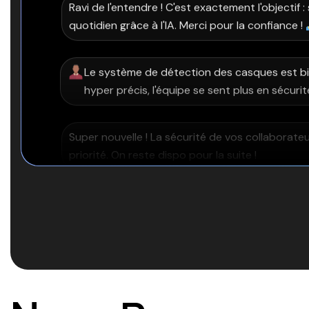
On vient de checker les stats : grosse baiss
électrique ce mois-ci. Votre automation gère
Génial ! Allier confort et économies, c'est ça la
Building Syrate.
Franchement, installation rapide et équipe s
satisfaits du résultat final !
Merci beaucoup ! On met un point d'honneur à ê
plaisir de bosser avec vous !
Salut l'équipe ! On a un super retour sur le Sma
gestion des stocks est devenue un jeu d'enf