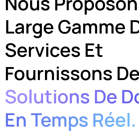
Nous Proposon
Large Gamme 
Ravi de l'entendre ! C'est exactement l'objectif : 
quotidien grâce à l'IA. Merci pour la confiance !
Services Et
Le système de détection des casques est bie
hyper précis, l'équipe se sent plus en sécurit
Fournissons D
Super nouvelle ! La sécurité de vos collaborate
Solutions De 
priorité. On reste dispo pour la suite !
On vient de checker les stats : grosse baiss
En Temps Réel.
électrique ce mois-ci. Votre automation gère
Génial ! Allier confort et économies, c'est ça la