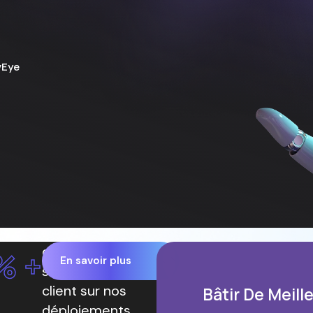
vEye
de taux de
% +
En savoir plus
satisfaction
client sur nos
Bâtir De Meill
déploiements