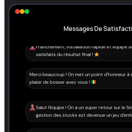
Messages De Satisfact
Salut l'équipe ! On a un super retour sur le Sma
gestion des stocks est devenue un jeu d'enf
Ravi de l'entendre ! C'est exactement l'objectif : 
quotidien grâce à l'IA. Merci pour la confiance !
Le système de détection des casques est bie
hyper précis, l'équipe se sent plus en sécurit
Super nouvelle ! La sécurité de vos collaborate
priorité. On reste dispo pour la suite !