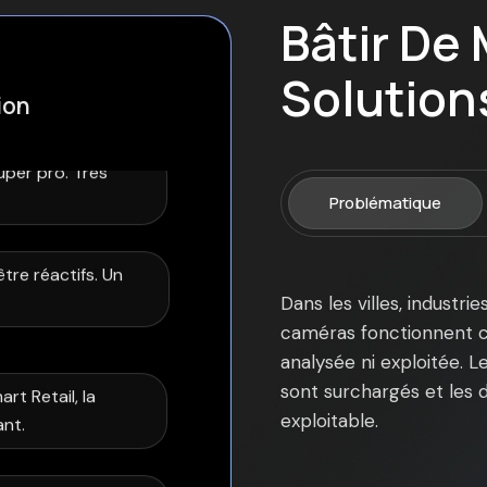
Bâtir De 
Solutio
ion
rt Retail, la
ant.
Problématique
simplifier votre
Dans les villes, industr
n en place. C'est
caméras fonctionnent cha
é.
analysée ni exploitée. L
sont surchargés et les d
urs est notre
exploitable.