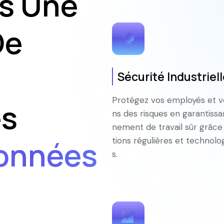
s Une
De
simplifier votre
Sécurité Industriel
n en place. C'est
é.
Protégez vos employés et vos
es
ns des risques en garantissa
nement de travail sûr grâce
urs est notre
Données
tions régulières et technol
s.
e de la conso
 !
 force du Smart