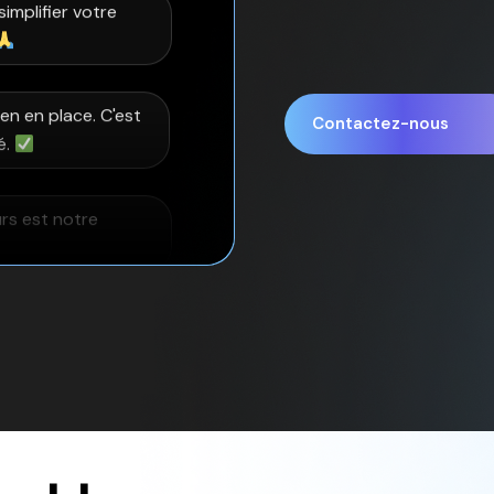
e de la conso
 !
Contactez-nous
 force du Smart
uper pro. Très
tre réactifs. Un
rt Retail, la
ant.